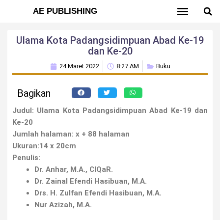
AE PUBLISHING
AE DIGITAL BOOK
TERBIT GRATIS
TENTANG KAMI
Ulama Kota Padangsidimpuan Abad Ke-19
dan Ke-20
24 Maret 2022
8:27 AM
Buku
Bagikan
Judul: Ulama Kota Padangsidimpuan Abad Ke-19 dan
Ke-20
Jumlah halaman: x + 88 halaman
Ukuran:14 x 20cm
Penulis:
Dr. Anhar, M.A., CIQaR.
Dr. Zainal Efendi Hasibuan, M.A.
Drs. H. Zulfan Efendi Hasibuan, M.A.
Nur Azizah, M.A.