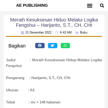
AE PUBLISHING
AE DIGITAL BOOK
TERBIT GRATIS
TENTANG KAMI
Meraih Kesuksesan Hiduo Melalui Logika
Fengshui – Harijanto, S.T., CH, CHt
21 Desember 2022
6:42 AM
Buku
Bagikan
Judul : Meraih Kesuksesan Hidup Melalui Logika
Fengshui
Pengarang : Harijanto, S.T., CH, CHt
Ukuran : A5
Tebal : x
iv + 148 halaman