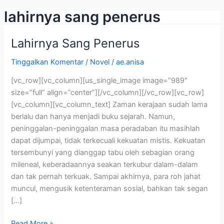
Lewati
lahirnya sang penerus
ke
konten
Lahirnya Sang Penerus
Lahirnya
Sang
Tinggalkan Komentar
/
Novel
/
ae.anisa
Penerus
[vc_row][vc_column][us_single_image image=”989″
size=”full” align=”center”][/vc_column][/vc_row][vc_row]
[vc_column][vc_column_text] Zaman kerajaan sudah lama
berlalu dan hanya menjadi buku sejarah. Namun,
peninggalan-peninggalan masa peradaban itu masihlah
dapat dijumpai, tidak terkecuali kekuatan mistis. Kekuatan
tersembunyi yang dianggap tabu oleh sebagian orang
mileneal, keberadaannya seakan terkubur dalam-dalam
dan tak pernah terkuak. Sampai akhirnya, para roh jahat
muncul, mengusik ketenteraman sosial, bahkan tak segan
[…]
Read More »