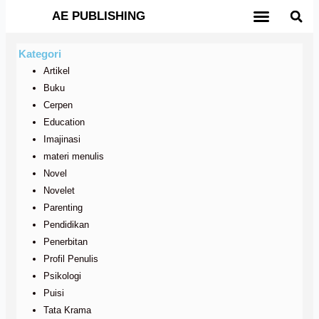
Lewati
AE PUBLISHING
ke
AE DIGITAL BOOK
TERBIT GRATIS
TENTANG KAMI
konten
Kategori
Artikel
Buku
Cerpen
Education
Imajinasi
materi menulis
Novel
Novelet
Parenting
Pendidikan
Penerbitan
Profil Penulis
Psikologi
Puisi
Tata Krama